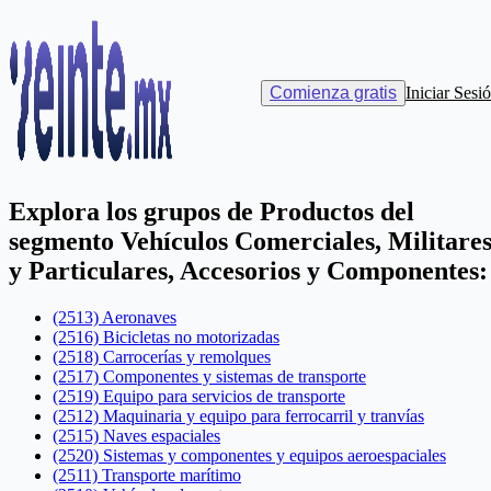
Catálogos
>
Productos
Catálogo de Productos del SAT
Comienza gratis
Iniciar Sesi
CFDI 4.0
Explora los grupos de
Productos
del
segmento
Vehículos Comerciales, Militare
y Particulares, Accesorios y Componentes
:
(2513) Aeronaves
(2516) Bicicletas no motorizadas
(2518) Carrocerías y remolques
(2517) Componentes y sistemas de transporte
(2519) Equipo para servicios de transporte
(2512) Maquinaria y equipo para ferrocarril y tranvías
(2515) Naves espaciales
(2520) Sistemas y componentes y equipos aeroespaciales
(2511) Transporte marítimo