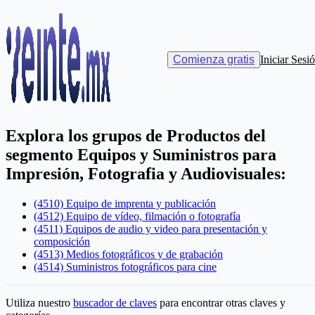
Catálogos
>
Productos
Catálogo de Productos del SAT
Comienza gratis
Iniciar Sesi
CFDI 4.0
Explora los grupos de
Productos
del
segmento
Equipos y Suministros para
Impresión, Fotografia y Audiovisuales
:
(4510) Equipo de imprenta y publicación
(4512) Equipo de vídeo, filmación o fotografía
(4511) Equipos de audio y video para presentación y
composición
(4513) Medios fotográficos y de grabación
(4514) Suministros fotográficos para cine
Utiliza nuestro
buscador de claves
para encontrar otras claves y