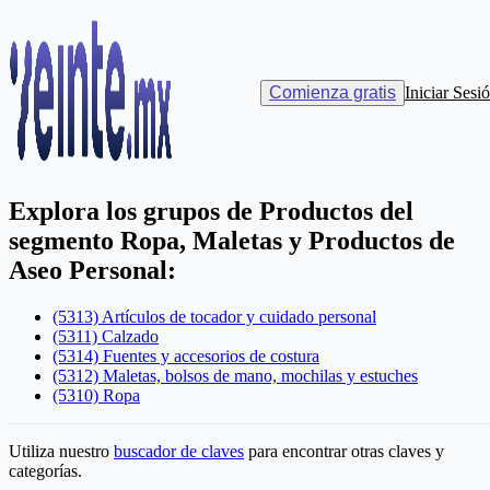
Catálogos
>
Productos
Catálogo de Productos del SAT
Comienza gratis
Iniciar Sesi
CFDI 4.0
Explora los grupos de
Productos
del
segmento
Ropa, Maletas y Productos de
Aseo Personal
:
(5313) Artículos de tocador y cuidado personal
(5311) Calzado
(5314) Fuentes y accesorios de costura
(5312) Maletas, bolsos de mano, mochilas y estuches
(5310) Ropa
Utiliza nuestro
buscador de claves
para encontrar otras claves y
categorías.