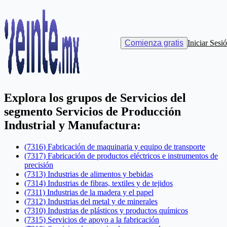
Catálogos
>
Servicios
Catálogo de Servicios del SAT
Comienza gratis
Iniciar Sesi
CFDI 4.0
Explora los grupos de
Servicios
del
segmento
Servicios de Producción
Industrial y Manufactura
:
(7316) Fabricación de maquinaria y equipo de transporte
(7317) Fabricación de productos eléctricos e instrumentos de
precisión
(7313) Industrias de alimentos y bebidas
(7314) Industrias de fibras, textiles y de tejidos
(7311) Industrias de la madera y el papel
(7312) Industrias del metal y de minerales
(7310) Industrias de plásticos y productos químicos
(7315) Servicios de apoyo a la fabricación